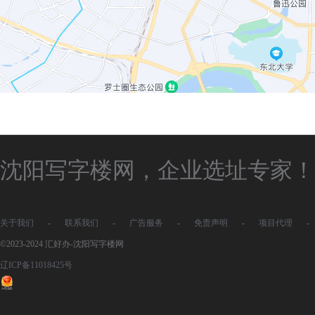
沈阳写字楼网，企业选址专家！
关于我们
-
联系我们
-
广告服务
-
免责声明
-
项目代理
-
©2023-2024 汇好办-沈阳写字楼网
辽ICP备11018425号