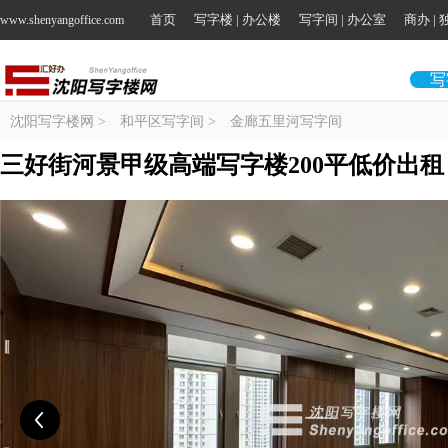
首页
写字楼 | 办公楼
写字间 | 办公室
商办 |
www.shenyangoffice.com
写
沈阳写字楼网
>
和平区写字间
>
金廊五里河写字间
三好街河景甲级高端写字楼200平低价出租