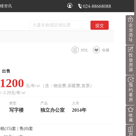
024-88668088
楼资讯
企
业
选
址
对比
收藏
投
放
房
源
出售
-1200
预
元/年/㎡（含：物业费,采暖费,发票）
约
㎡-3.29元/年/㎡
看
房
类型
产品
入市
写字楼
独立办公室
2014年
收
藏
：
租(15)套 | 售(0)套
对