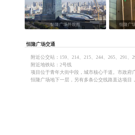
恒隆广场外观图
恒隆广
恒隆广场交通
附近公交站：
159、214、215、244、265、29
附近地铁站：
2号线
项目位于青年大街中段，城市核心干道。市政府
恒隆广场地下一层，另有多条公交线路直达项目