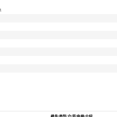
统
楼号/类型/户/层/电梯/介绍