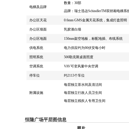
数量：30部
电梯及品牌
品牌：瑞士迅达SchindlerTM双轿厢电梯系
办公区天花
0.6mm GMS金属天花系统，集成灯盘照明
办公区墙面
乳胶漆白墙
办公区地面
150mm架空地板，标配地插、布线系统
供电系统
电力供应约为90伏安每小时
照明系统
500勒克斯桌面照度
空调系统
VAV可变风量中央空调
停车位
约2113个车位
每层独立茶水间及清洁间
附属设施
每层独立行政人员卫生间
每层独立残疾人专用卫生间
恒隆广场平层图信息
照片