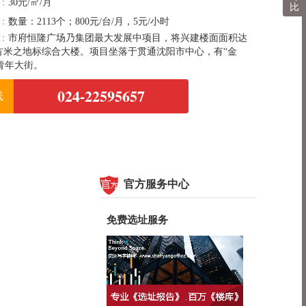
：
30元/㎡/月
比
：
数量：2113个；800元/台/月，5元/小时
：
市府恒隆广场乃集团最大发展中项目，将兴建楼面面积达
00平方米之地标综合大楼。项目坐落于贯通沈阳市中心，有“金
青年大街。
024-22595657
线
官方服务中心
免费选址服务