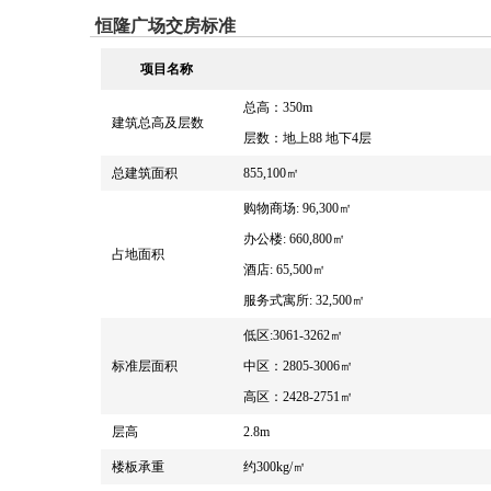
恒隆广场交房标准
项目名称
总高：350m
建筑总高及层数
层数：地上88 地下4层
总建筑面积
855,100㎡
购物商场: 96,300㎡
办公楼: 660,800㎡
占地面积
酒店: 65,500㎡
服务式寓所: 32,500㎡
低区:3061-3262㎡
标准层面积
中区：2805-3006㎡
高区：2428-2751㎡
层高
2.8m
楼板承重
约300kg/㎡