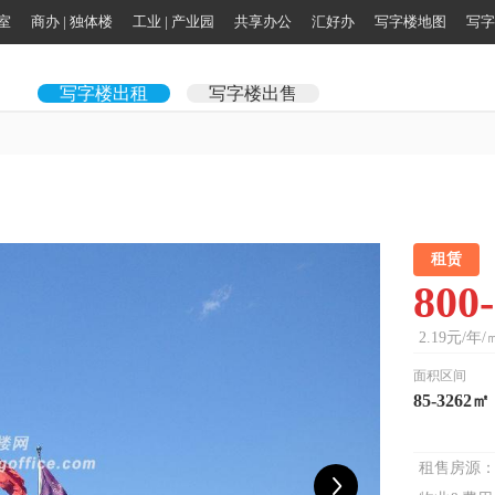
公室
商办 | 独体楼
工业 | 产业园
共享办公
汇好办
写字楼地图
写字
写字楼出租
写字楼出售
租赁
800
2.19元/年/
面积区间
85-3262㎡
租售房源