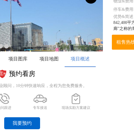
物业&费用
停车&费用
优势&简述
842,4
廊”之称的
租售热
项目图库
项目地图
项目概述
预约看房
业顾问，10分钟快速响应，全程为您免费服务。
顾问跟进
专车接送
现场实勘方案建议
我要预约