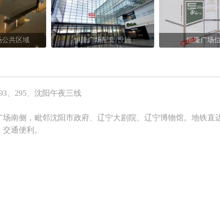
场公共区域
恒隆广场配套/设施
恒隆广场
1、293、295、沈阳午夜三线
广场南侧，毗邻沈阳市政府、辽宁大剧院、辽宁博物馆。地铁直
，交通便利。