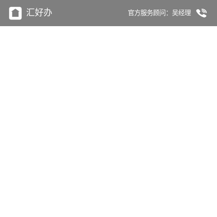
汇好办
官方服务顾问：吴经理
青年金廊沿线甲级纯写字间小户
型分布
1：项目及分布
2：户型面积区间
3：租金价格
4：装修状态