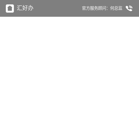
汇好办
官方服务顾问：何总监
沈阳北站cbd商圈写字楼年底限时
特惠优选房源
沈阳北站隶属于沈河区，是沈阳的CBD中
心。北站商圈金融、交通等方面对全市起
着至关重要的作用，商圈认知度极高。
商圈整体定位是以金融商务为主的中高端
商圈，目前已形成一个以金融商务为主的
中高端消费休闲区域，该商圈群体有消费
类五百强公司、金融公司、科技公司、文
旅公司，沈阳中高收入人群、白领、商务
人士。、
在北站办公与高端公司为邻、交通方便地