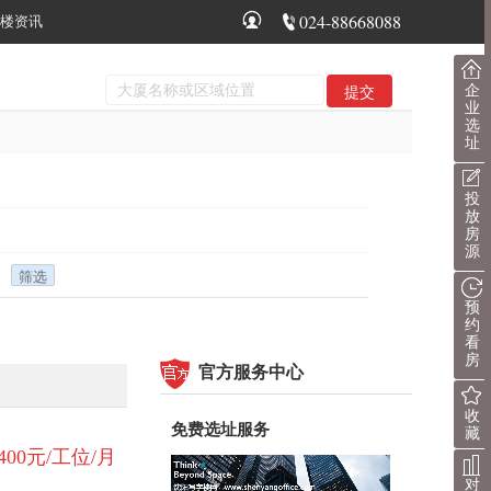
024-88668088
楼资讯
企
业
选
址
投
放
房
源
预
约
看
房
官方服务中心
收
免费选址服务
藏
1400元/工位/月
对