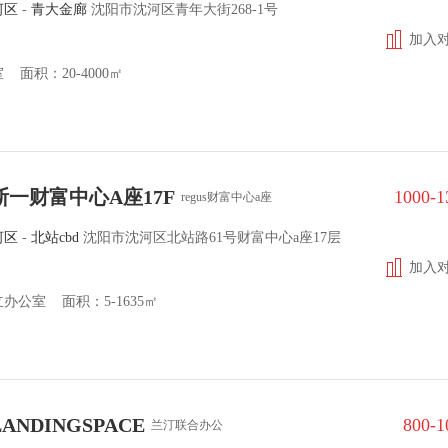
河区
-
青大金廊
沈阳市沈河区青年大街268-1号
加入
 面积：20-4000㎡
斯一财富中心A座17F
1000-
regus财富中心a座
河区
-
北站cbd
沈阳市沈河区北站路61号财富中心a座17层
加入
办公室 面积：5-1635㎡
ANDINGSPACE
800-
兰汀联合办公