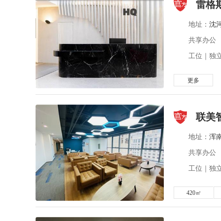
雷格斯
地址：
沈
共享办公
工位｜独立
更多
联美
地址：
浑
共享办公
工位｜独立
420㎡