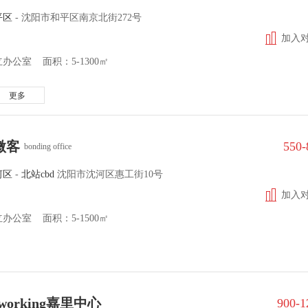
平区
-
沈阳市和平区南京北街272号
加入
办公室 面积：5-1300㎡
更多
微客
550
bonding office
河区
-
北站cbd
沈阳市沈河区惠工街10号
加入
办公室 面积：5-1500㎡
mworking嘉里中心
900-