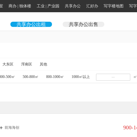
公室
商办 | 独体楼
工业 | 产业园
共享办公
汇好办
写字楼地图
写字
共享办公出租
共享办公出售
大东区
浑南区
其他
300-500㎡
500-800㎡
800-1000㎡
1000㎡以上
㎡
+
900-
前海海创