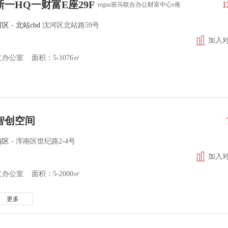
一HQ一财富E座29F
1
regus斑马联合办公财富中心e座
河区
-
北站cbd
沈河区北站路59号
加入
办公室 面积：5-1076㎡
智创空间
南区
-
浑南区世纪路2-4号
加入
办公室 面积：5-2000㎡
更多