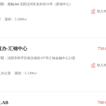
河区
-
北站cbd
沈阳沈河区友好街10号（新地中心）
加入
 面积：5-2000㎡
s直办-汇锦中心
750
平区
-
沈阳市和平区南京南街197号汇锦金融中心22层
加入
办公室 面积：5-1300㎡
LAB
700