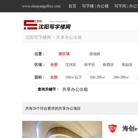
首页
写字楼 | 办公楼
写字间 | 办
www.shenyangoffice.com
沈阳写字楼网
> 共享办公出租
位置：
按区域
按地铁
区域：
全部
沈河区
和平区
铁西区
皇姑区
面积：
全部
100㎡以下
100-200㎡
200-300㎡
查询关键字：
共享办公出租
共有
26
个符合要求的共享办公项目
海创e