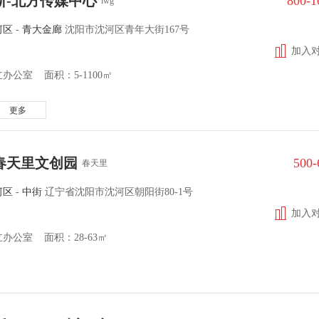
斯-北方传媒中心
800-
iwg
河区
-
青大金廊
沈阳市沈河区青年大街167号
加入
办公室 面积：5-1100㎡
更多
春天里文创园
500
春天里
河区
-
中街
辽宁省沈阳市沈河区朝阳街80-1号
加入
办公室 面积：28-63㎡