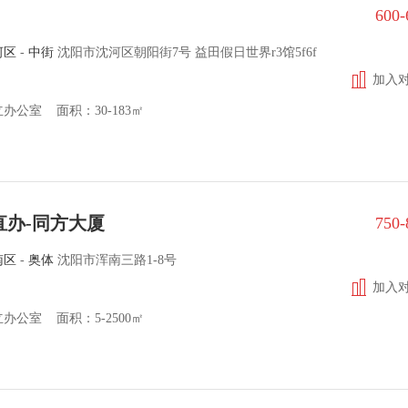
600
河区
-
中街
沈阳市沈河区朝阳街7号 益田假日世界r3馆5f6f
加入
办公室 面积：30-183㎡
s直办-同方大厦
750
南区
-
奥体
沈阳市浑南三路1-8号
加入
办公室 面积：5-2500㎡