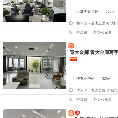
万鑫国际大厦
/
150㎡
和平区 - 金廊五里河 沈
带装修
带办公家具
青大金廊 青大金廊写字
佳兆业中心
/
320㎡
/
沈河区 - 青大金廊 沈阳市
带装修
带办公家具