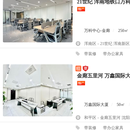
21世纪 浑南地铁口万
万科中心-金廊
/
250㎡
浑南区 - 21世纪 浑南新
带装修
带办公家具
金廊五里河 万鑫国际
万鑫国际大厦
/
50㎡
/
和平区 - 金廊五里河 沈
带装修
带办公家具