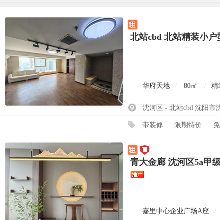
北站cbd 北站精装小
华府天地
/
80㎡
/
精
沈河区 - 北站cbd 沈阳
带装修
限期特价
免
青大金廊 沈河区5a
嘉里中心企业广场A座
/