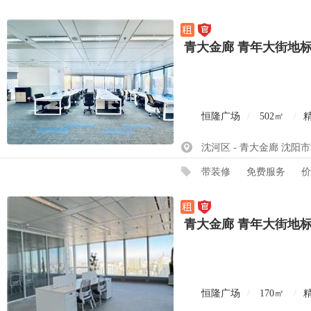
青大金廊 青年大街地
恒隆广场
/
502㎡
/
沈河区 - 青大金廊 沈阳
带装修
免费服务
价
青大金廊 青年大街地
恒隆广场
/
170㎡
/