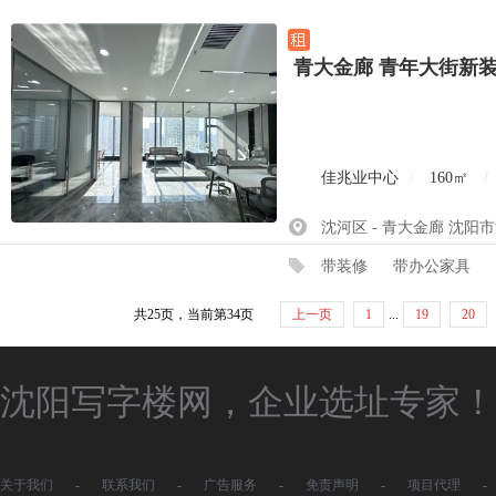
青大金廊 青年大街新
佳兆业中心
/
160㎡
/
沈河区 - 青大金廊 沈阳市
带装修
带办公家具
共25页，当前第34页
上一页
1
...
19
20
沈阳写字楼网，企业选址专家！
关于我们
-
联系我们
-
广告服务
-
免责声明
-
项目代理
-