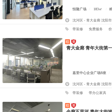
恒隆广场
/
183㎡
/
沈河区 - 青大金廊 沈阳
带装修
免费服务
价
青大金廊 青年大街第
嘉里中心企业广场B座
/
沈河区 - 青大金廊 沈阳
带装修
带办公家具
金廊五里河 青年大街