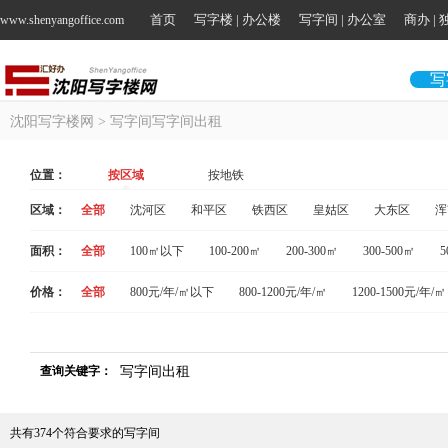
首页
写字楼 | 办公楼
写字间 | 办公室
商办 |
www.shenyangoffice.com
写
沈阳写字楼网
> 写字间写字间出租
位置：
按区域
按地铁
区域：
全部
沈河区
和平区
铁西区
皇姑区
大东区
浑
面积：
全部
100㎡以下
100-200㎡
200-300㎡
300-500㎡
5
价格：
全部
800元/年/㎡以下
800-1200元/年/㎡
1200-1500元/年/㎡
查询关键字：
写字间出租
共有
374
个符合要求的写字间