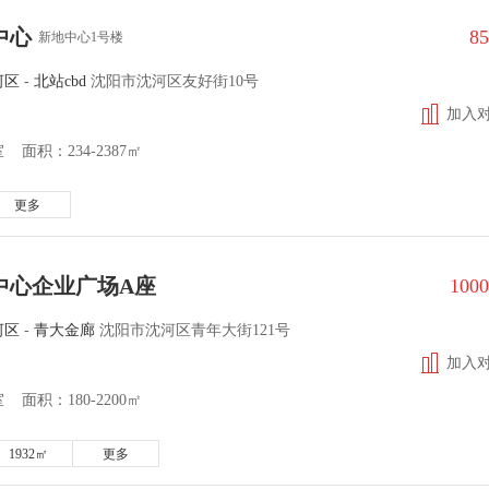
中心
8
新地中心1号楼
河区
-
北站cbd
沈阳市沈河区友好街10号
加入
面积：234-2387㎡
更多
中心企业广场A座
100
河区
-
青大金廊
沈阳市沈河区青年大街121号
加入
面积：180-2200㎡
1932㎡
更多