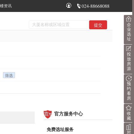
024-88668088
楼资讯
企
业
选
址
投
放
房
源
预
约
看
房
官方服务中心
收
藏
免费选址服务
对