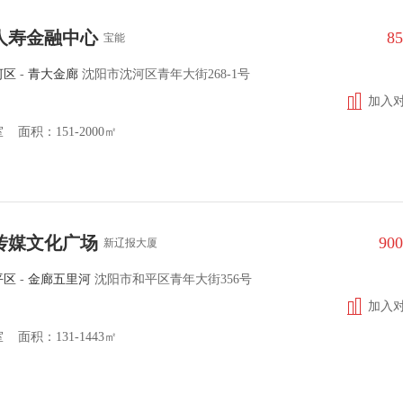
人寿金融中心
8
宝能
河区
-
青大金廊
沈阳市沈河区青年大街268-1号
加入
面积：151-2000㎡
传媒文化广场
90
新辽报大厦
平区
-
金廊五里河
沈阳市和平区青年大街356号
加入
面积：131-1443㎡