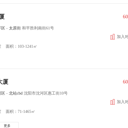
厦
6
平区
-
太原街
和平胜利南街61号
加入
面积：103-1241㎡
大厦
6
河区
-
北站cbd
沈阳市沈河区惠工街10号
加入
 面积：71-1465㎡
更多