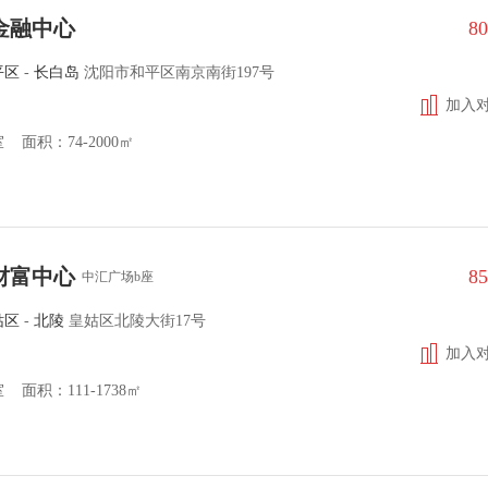
金融中心
8
平区
-
长白岛
沈阳市和平区南京南街197号
加入
 面积：74-2000㎡
财富中心
8
中汇广场b座
姑区
-
北陵
皇姑区北陵大街17号
加入
面积：111-1738㎡