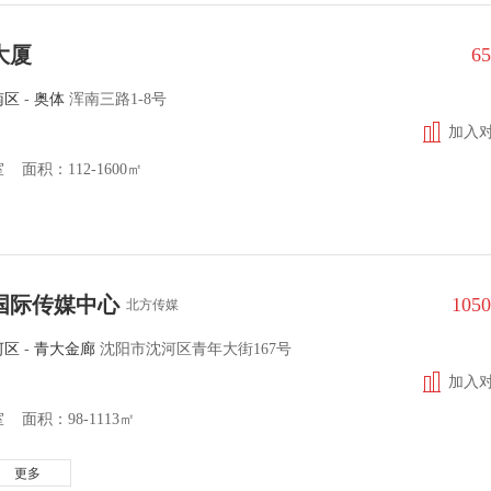
大厦
6
南区
-
奥体
浑南三路1-8号
加入
面积：112-1600㎡
国际传媒中心
105
北方传媒
河区
-
青大金廊
沈阳市沈河区青年大街167号
加入
 面积：98-1113㎡
更多