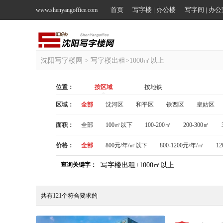
首页
写字楼 | 办公楼
写字间 | 办
www.shenyangoffice.com
沈阳写字楼网
> 写字楼出租>1000㎡以上
位置：
按区域
按地铁
区域：
全部
沈河区
和平区
铁西区
皇姑区
面积：
全部
100㎡以下
100-200㎡
200-300㎡
价格：
全部
800元/年/㎡以下
800-1200元/年/㎡
12
查询关键字：
写字楼出租+1000㎡以上
共有
121
个符合要求的