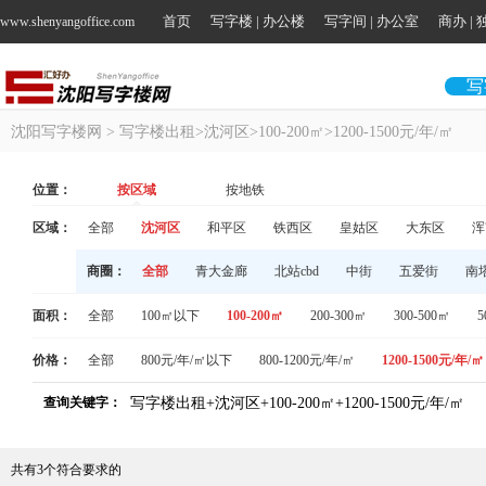
首页
写字楼 | 办公楼
写字间 | 办公室
商办 |
www.shenyangoffice.com
写
沈阳写字楼网
> 写字楼出租>沈河区>100-200㎡>1200-1500元/年/㎡
位置：
按区域
按地铁
区域：
全部
沈河区
和平区
铁西区
皇姑区
大东区
浑
商圈：
全部
青大金廊
北站cbd
中街
五爱街
南
面积：
全部
100㎡以下
100-200㎡
200-300㎡
300-500㎡
5
价格：
全部
800元/年/㎡以下
800-1200元/年/㎡
1200-1500元/年/㎡
查询关键字：
写字楼出租+沈河区+100-200㎡+1200-1500元/年/㎡
共有
3
个符合要求的