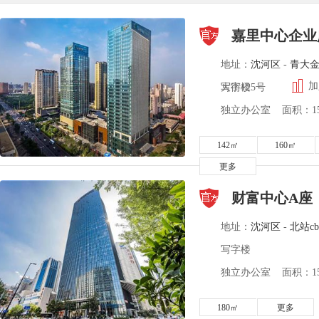
嘉里中心企业
地址：
沈河区
-
青大
加
大街125号
写字楼
独立办公室 面积：150
142㎡
160㎡
更多
财富中心A座
地址：
沈河区
-
北站cb
写字楼
独立办公室 面积：156
180㎡
更多