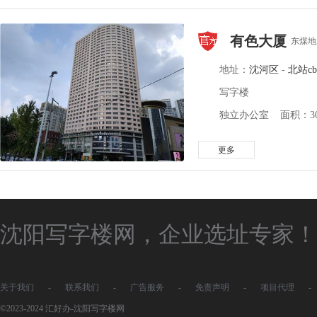
有色大厦
东煤地
地址：
沈河区
-
北站cb
写字楼
独立办公室 面积：30-
更多
沈阳写字楼网，企业选址专家！
关于我们
-
联系我们
-
广告服务
-
免责声明
-
项目代理
-
©2023-2024 汇好办-沈阳写字楼网