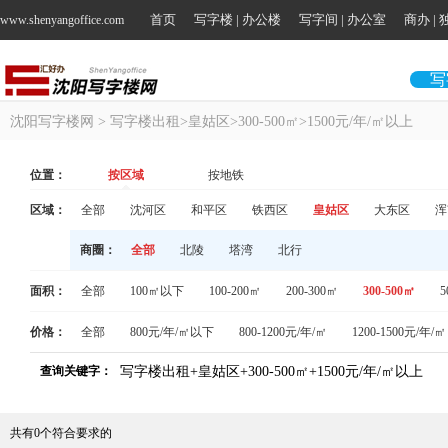
首页
写字楼 | 办公楼
写字间 | 办公室
商办 |
www.shenyangoffice.com
写
沈阳写字楼网
> 写字楼出租>皇姑区>300-500㎡>1500元/年/㎡以上
位置：
按区域
按地铁
区域：
全部
沈河区
和平区
铁西区
皇姑区
大东区
浑
商圈：
全部
北陵
塔湾
北行
面积：
全部
100㎡以下
100-200㎡
200-300㎡
300-500㎡
5
价格：
全部
800元/年/㎡以下
800-1200元/年/㎡
1200-1500元/年/㎡
查询关键字：
写字楼出租+皇姑区+300-500㎡+1500元/年/㎡以上
共有
0
个符合要求的