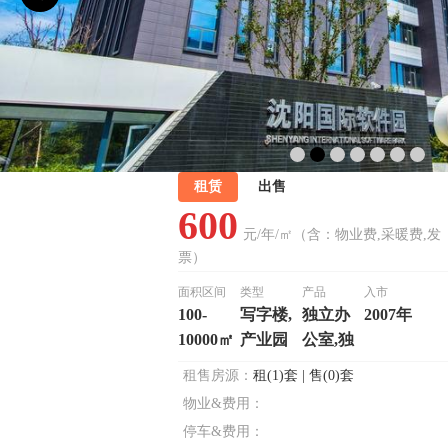
租赁
出售
600
元/年/㎡（含：物业费,采暖费,发
票）
面积区间
类型
产品
入市
100-
写字楼,
独立办
2007年
10000㎡
产业园
公室,独
体楼
租售房源：
租(1)套 | 售(0)套
物业&费用：
停车&费用：