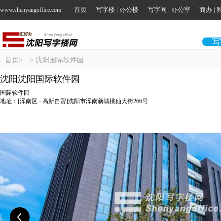
首页
写字楼 | 办公楼
写字间 | 办公室
商办 |
www.shenyangoffice.com
写
首页
>
> 沈阳国际软件园
沈阳沈阳国际软件园
国际软件园
地址：[浑南区 - 高新自贸]沈阳市浑南新城桃仙大街266号