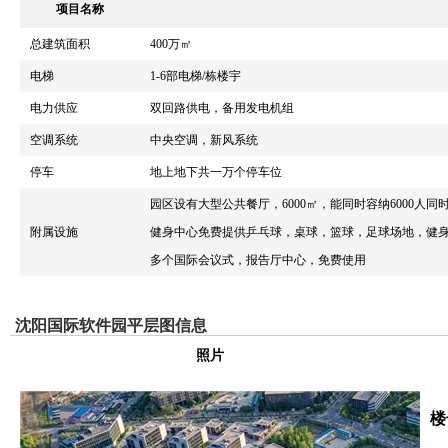
项目名称
总建筑面积
400万㎡
电梯
1-6部电梯/栋楼宇
电力供应
双回路供电，备用发电机组
空调系统
中央空调，新风系统
停车
地上地下共一万个停车位
园区设有大型公共餐厅，6000㎡，能同时容纳6000人同
附属设施
健身中心免费提供乒乓球，桌球，篮球，足球场地，健
多个国际会议式，报告厅中心，免费使用
沈阳国际软件园平层图信息
照片
楼