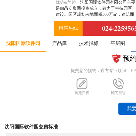
优势&简述：
沈阳国际软件园有限公司主要
是由昂立集团投资成立，致力于科技园区
建设。园区规划占地面积500万㎡，建筑面
积400万㎡，分为A B C D E F六个区，其中
024-225956
F区是示范园区，E D 区已完工交房，对外
租售热线
销售B区预计今年年底完工A和C 还未动
工，未来会规划星级酒店和会议中心等配
沈阳国际软件园
产品库
技术指标
平层图
套。
预
提交您的预约，官方专业顾问，1
确定日程
顾问跟进
我
沈阳国际软件园交房标准