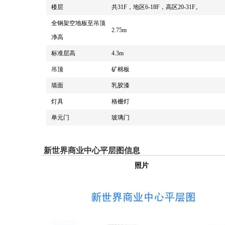
楼层
共31F，地区6-18F，高区20-31F。
全钢架空地板至吊顶
2.75m
净高
标准层高
4.3m
吊顶
矿棉板
墙面
乳胶漆
灯具
格栅灯
单元门
玻璃门
新世界商业中心平层图信息
照片