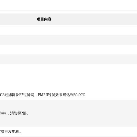
项目内容
过滤网及F7过滤网，PM2.5过滤效果可达到80-90%
5m/s，消防梯2部。
有柴油发电机。