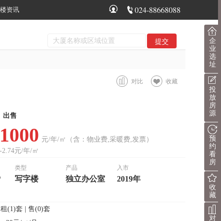
024-88668088
楼资讯
企
业
选
址
对比
收藏
投
放
房
源
出售
-1000
预
元/年/㎡（含：物业费,采暖费,发票）
约
-2.74元/年/㎡
看
房
类型
产品
入市
㎡
写字楼
独立办公室
2019年
收
藏
：
租(1)套 | 售(0)套
对