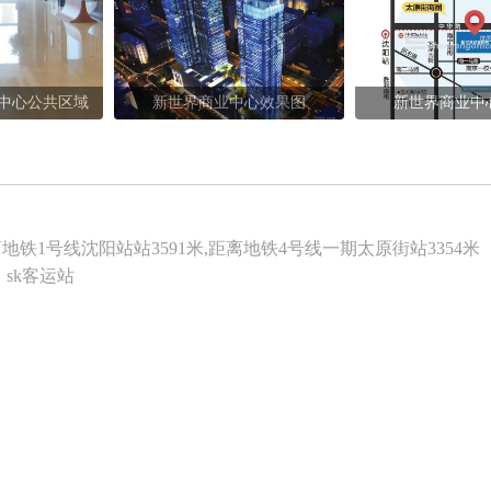
中心公共区域
新世界商业中心效果图
新世界商业中
离地铁1号线沈阳站站3591米,距离地铁4号线一期太原街站3354米
sk客运站