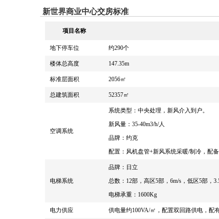
新世界商业中心交房标准
项目名称
地下停车位
约290个
楼体总高度
147.35m
标准层面积
2056㎡
总建筑面积
52357㎡
系统类型：中央处理，新风介入到户。
新风量：35-40m3/h/人
空调系统
品牌：约克
配置：风机盘管+新风系统采暖/制冷，配备G3
品牌：日立
电梯系统
总数：12部，高区5部，6m/s，低区5部，3.
电梯承重：1600Kg
电力供应
供电量约100VA/㎡，配置双回路供电，配