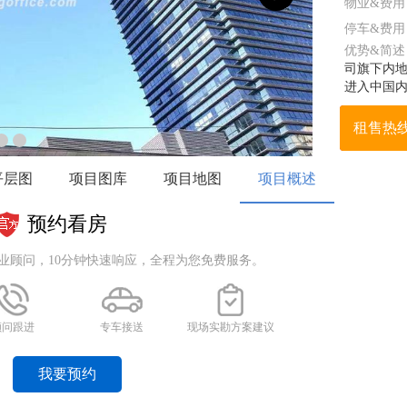
物业&费用
停车&费用
优势&简述
司旗下内地
进入中国
市社区建
写字楼及酒
租售热
展具备标
平层图
项目图库
项目地图
项目概述
预约看房
业顾问，10分钟快速响应，全程为您免费服务。
顾问跟进
专车接送
现场实勘方案建议
我要预约