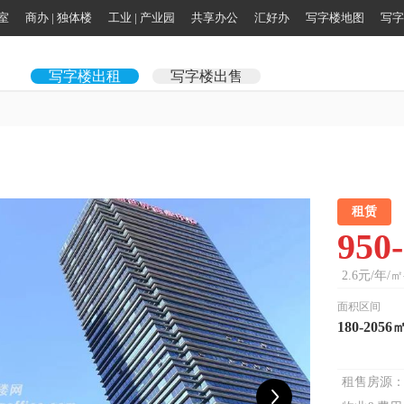
公室
商办 | 独体楼
工业 | 产业园
共享办公
汇好办
写字楼地图
写字
写字楼出租
写字楼出售
租赁
950
2.6元/年/㎡
面积区间
180-2056
租售房源