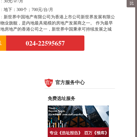
：
30元/㎡/月
比
：
地下：300个；700元/台/月
：
新世界中国地产有限公司为香港上市公司新世界发展有限公
物业旗舰，是内地最具规模的房地产发展商之一。 作为最早
内地房地产的香港公司之一，新世界中国秉承可持续发展之城
设愿景，发展各类优质住宅社区、大型综合商业地标、商场、
024-22595657
店，业务多元化。 新世界中国持续策略性投资重点城市，发
线
志性、潜力优厚及能推动当地经济发展之重点项目。
官方服务中心
免费选址服务