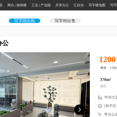
公室
商办 | 独体楼
工业 | 产业园
共享办公
汇好办
写字楼地图
写字
写字间出租
写字间出售
办公
120
单价：3.29/
370m²
面积
华润大
[和平区
带办公