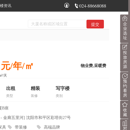
024-88668088
楼资讯
企
业
选
址
投
放
房
0 元/年/㎡
物业费,采暖费
源
m²/天
预
约
出租
精装
写字楼
看
房
类型
装修
类别
厦B座
收
藏
 - 金廊五里河] 沈阳市和平区彩塔街27号
家具
带装修
高端品牌
对