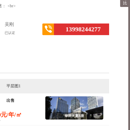
比
述：
<br>
吴刚
13998244277
已认证
平层图1
出售
00元/年/㎡
华润大厦B座
㎡