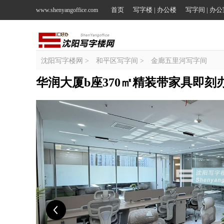
首页
写字楼 | 办公楼
写字间 | 办
www.shenyangoffice.com
沈阳写字楼网
>
和平区写字间
>
金廊五里河写字间
华润大厦b座370㎡精装带家具即刻