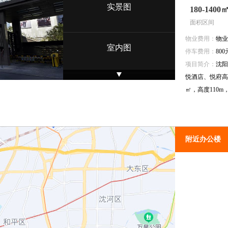
实景图
180-1400
面积区间
物业费用：
物业
室内图
停车费用：
80
项目简介：
沈阳
悦酒店、悦府高
配套/设施
㎡，高度110m
效果图
附近办公楼