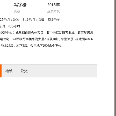
㎡
写字楼
2015年
类型
建筑年代
25元/月；制冷：8-12元/月；采暖：35.2元/年
0元/月；8元/小时
华润中心为成熟都市综合体项目，其中包括沈阳万象城、超五星级君
端住宅、5A甲级写字楼华润大厦A座及B座，华润大厦B座建面46886
，地上24层，地下3层。公用地下2000余个车位。
地铁
公交