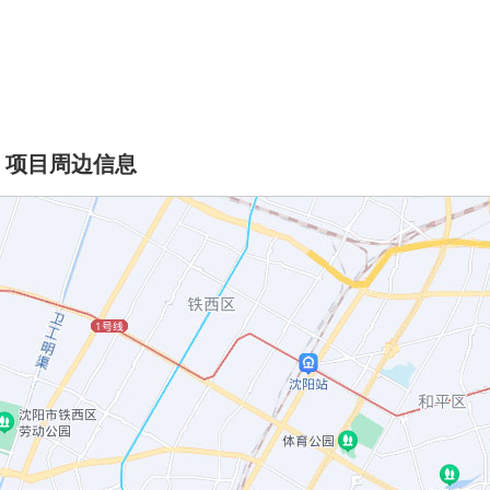
项目周边信息