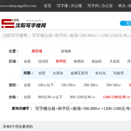
首页
写字楼 | 办公楼
写字间 | 办公室
商办 |
www.shenyangoffice.com
写
沈阳写字楼网
> 写字楼出租>和平区>南湖>500-800㎡>1200-1500元/年/
位置：
按区域
按地铁
区域：
全部
沈河区
和平区
铁西区
皇姑区
大东区
浑
商圈：
全部
太原街
金廊五里河
长白岛
马路湾
面积：
全部
100㎡以下
100-200㎡
200-300㎡
300-500㎡
5
价格：
全部
800元/年/㎡以下
800-1200元/年/㎡
1200-1500元/年/㎡
查询关键字：
写字楼出租+和平区+南湖+500-800㎡+1200-1500元/年
共有
0
个符合要求的