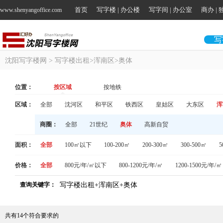
首页
写字楼 | 办公楼
写字间 | 办公室
商办 |
www.shenyangoffice.com
写
沈阳写字楼网
> 写字楼出租>浑南区>奥体
位置：
按区域
按地铁
区域：
全部
沈河区
和平区
铁西区
皇姑区
大东区
浑
商圈：
全部
21世纪
奥体
高新自贸
面积：
全部
100㎡以下
100-200㎡
200-300㎡
300-500㎡
5
价格：
全部
800元/年/㎡以下
800-1200元/年/㎡
1200-1500元/年/㎡
查询关键字：
写字楼出租+浑南区+奥体
共有
14
个符合要求的