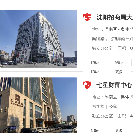
沈阳招商局大
地址：
浑南区
-
奥体
南四路，北到浑南三
写字楼
独立办公室 面积：60-
128㎡
260㎡
120㎡
更多
七星财富中心
地址：
浑南区
-
奥体
写字楼｜公寓
独立办公室 面积：440
450㎡
更多