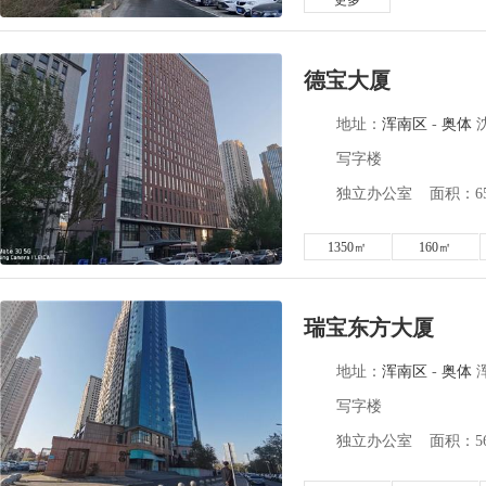
更多
德宝大厦
地址：
浑南区
-
奥体
写字楼
独立办公室 面积：650
1350㎡
160㎡
瑞宝东方大厦
地址：
浑南区
-
奥体
浑
写字楼
独立办公室 面积：56-