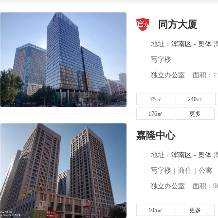
同方大厦
地址：
浑南区
-
奥体
浑
写字楼
独立办公室 面积：112
75㎡
240㎡
176㎡
更多
嘉隆中心
地址：
浑南区
-
奥体
写字楼｜商住｜公寓
独立办公室 面积：90-
105㎡
更多