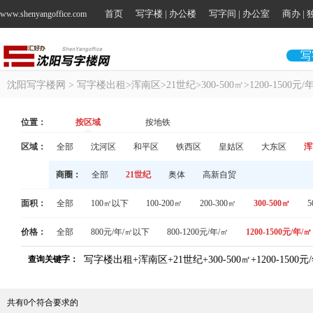
首页
写字楼 | 办公楼
写字间 | 办公室
商办 |
www.shenyangoffice.com
写
沈阳写字楼网
> 写字楼出租>浑南区>21世纪>300-500㎡>1200-1500元/
位置：
按区域
按地铁
区域：
全部
沈河区
和平区
铁西区
皇姑区
大东区
浑
商圈：
全部
21世纪
奥体
高新自贸
面积：
全部
100㎡以下
100-200㎡
200-300㎡
300-500㎡
5
价格：
全部
800元/年/㎡以下
800-1200元/年/㎡
1200-1500元/年/㎡
查询关键字：
写字楼出租+浑南区+21世纪+300-500㎡+1200-1500元
共有
0
个符合要求的