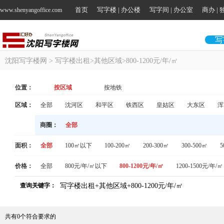
首页
写字楼 | 办公楼
写字间 | 办公室
商办 |
www.shenyangoffice.com
写
沈阳写字楼网
> 写字楼出租>其他区域>800-1200元/年/㎡
位置：
按区域
按地铁
区域：
全部
沈河区
和平区
铁西区
皇姑区
大东区
浑
商圈：
全部
面积：
全部
100㎡以下
100-200㎡
200-300㎡
300-500㎡
5
价格：
全部
800元/年/㎡以下
800-1200元/年/㎡
1200-1500元/年/㎡
查询关键字：
写字楼出租+其他区域+800-1200元/年/㎡
共有
0
个符合要求的