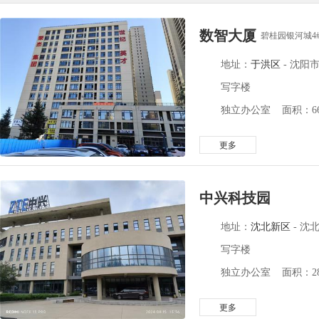
数智大厦
碧桂园银河城4
地址：
于洪区
-
沈阳市
写字楼
独立办公室 面积：66-
更多
中兴科技园
地址：
沈北新区
-
沈北
写字楼
独立办公室 面积：28-
更多