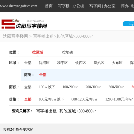
首页
写字楼 | 办公楼
写字间 | 办公室
商办 |
www.shenyangoffice.com
写
沈阳写字楼网
> 写字楼出租>其他区域>500-800㎡
位置：
按区域
按地铁
区域：
全部
沈河区
和平区
铁西区
皇姑区
大东区
浑
商圈：
全部
面积：
全部
100㎡以下
100-200㎡
200-300㎡
300-500㎡
5
价格：
全部
800元/年/㎡以下
800-1200元/年/㎡
1200-1500元/年/㎡
查询关键字：
写字楼出租+其他区域+500-800㎡
共有
2
个符合要求的