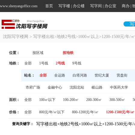
首页
写字楼 | 办公楼
写字间 | 办公室
商办 |
www.shenyangoffice.com
写
沈阳写字楼网
> 写字楼出租>地铁2号线>1000㎡以上>1200-1500元/年/㎡
位置：
按区域
按地铁
地铁：
全部
1号线
2号线
9号线
站名：
全部
全运路
白塔河路
世纪大厦
营盘街
市府广场
金融中心
沈阳北站
岐山路
中医药大学
面积：
全部
100㎡以下
100-200㎡
200-300㎡
300-500㎡
5
价格：
全部
800元/年/㎡以下
800-1200元/年/㎡
1200-1500元/年/㎡
查询关键字：
写字楼出租+地铁2号线+1000㎡以上+1200-1500元/年